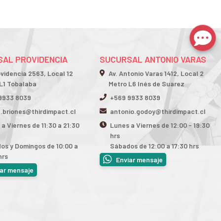
AL PROVIDENCIA
SUCURSAL ANTONIO VARAS
ovidencia 2563, Local 12
Av. Antonio Varas 1412, Local 2
L1 Tobalaba
Metro L6 Inés de Suarez
9933 8039
+569 9933 8039
n.briones@thirdimpact.cl
antonio.godoy@thirdimpact.cl
a Viernes de 11:30 a 21:30
Lunes a Viernes de 12:00 - 19:30
hrs
os y Domingos de 10:00 a
Sábados de 12:00 a 17:30 hrs
hrs
Enviar mensaje
iar mensaje