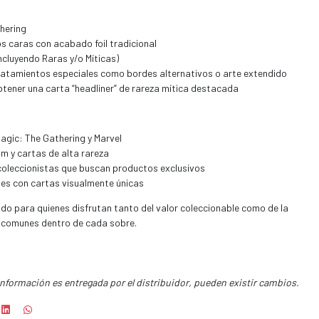
hering
os caras con acabado foil tradicional
ncluyendo Raras y/o Míticas)
tratamientos especiales como bordes alternativos o arte extendido
tener una carta “headliner” de rareza mítica destacada
Magic: The Gathering y Marvel
m y cartas de alta rareza
coleccionistas que buscan productos exclusivos
nes con cartas visualmente únicas
do para quienes disfrutan tanto del valor coleccionable como de la
 comunes dentro de cada sobre.
información es entregada por el distribuidor, pueden existir cambios.