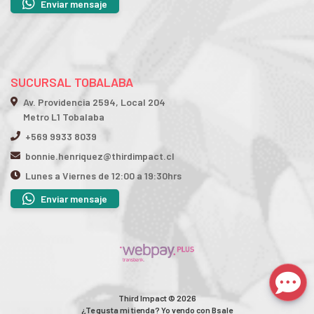
Enviar mensaje
SUCURSAL TOBALABA
Av. Providencia 2594, Local 204
Metro L1 Tobalaba
+569 9933 8039
bonnie.henriquez@thirdimpact.cl
Lunes a Viernes de 12:00 a 19:30hrs
Enviar mensaje
Third Impact © 2026
¿Te gusta mi tienda? Yo vendo con
Bsale