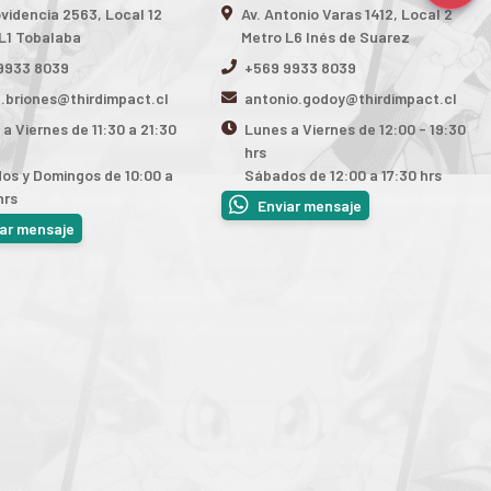
ovidencia 2563, Local 12
Av. Antonio Varas 1412, Local 2
L1 Tobalaba
Metro L6 Inés de Suarez
9933 8039
+569 9933 8039
n.briones@thirdimpact.cl
antonio.godoy@thirdimpact.cl
a Viernes de 11:30 a 21:30
Lunes a Viernes de 12:00 - 19:30
hrs
os y Domingos de 10:00 a
Sábados de 12:00 a 17:30 hrs
hrs
Enviar mensaje
iar mensaje