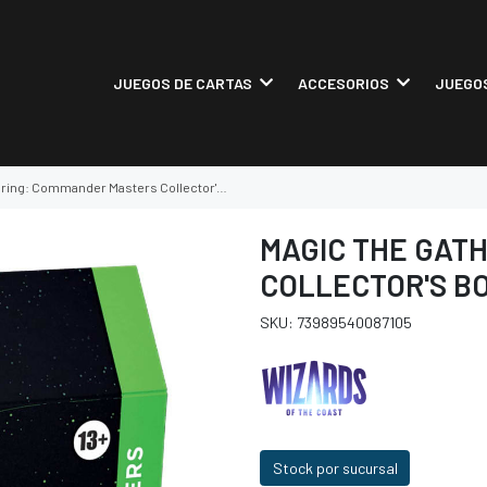
JUEGOS DE CARTAS
ACCESORIOS
JUEGOS
 Commander Masters Collector's Booster Display
MAGIC THE GAT
COLLECTOR'S B
SKU: 73989540087105
Stock por sucursal