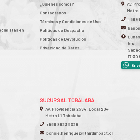
¿Quiénes somos?
Av. Pr
Metro 
Contactanos
+569 
Términos y Condiciones de Uso
bairo
cialistas en
Políticas de Despacho
Lunes 
Políticas de Devolución
hrs
Privacidad de Datos
Sábad
17:30 
Env
SUCURSAL TOBALABA
Av. Providencia 2594, Local 204
Metro L1 Tobalaba
+569 9933 8039
bonnie.henriquez@thirdimpact.cl