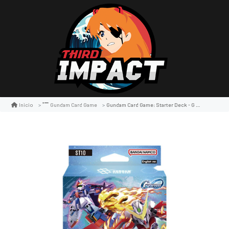
Gundam Card Game: Starter Deck - G Generation Eternal Generation Pulse [st10]
Inicio
Gundam Card Game