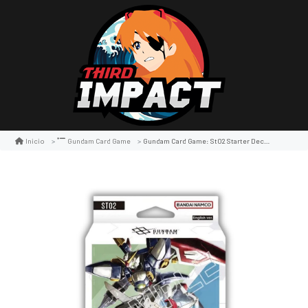
Gundam Card Game: St02 Starter Deck Wings Of Advance
Inicio
Gundam Card Game