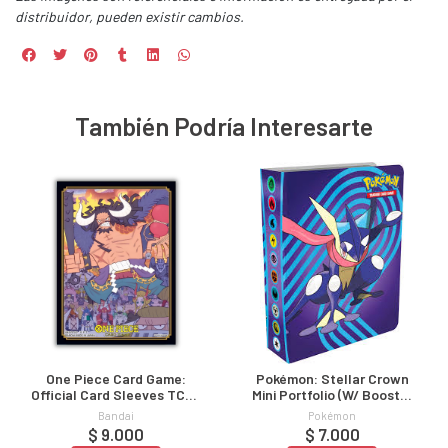
distribuidor, pueden existir cambios.
También Podría Interesarte
One Piece Card Game:
Pokémon: Stellar Crown
Official Card Sleeves TCG+
Mini Portfolio (w/ Booster
Store Edition Vol.1
Q3 24)
Bandai
Pokémon
$ 9.000
$ 7.000