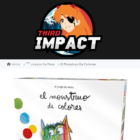
El Monstruo De Colores
Inicio
Juegos De Mesa