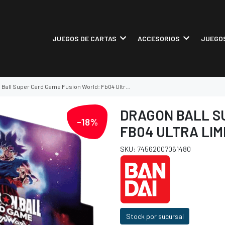
JUEGOS DE CARTAS
ACCESORIOS
JUEGOS
ll Super Card Game Fusion World: Fb04 Ultra Limit Booster Display
DRAGON BALL S
-18%
FB04 ULTRA LIM
SKU: 74562007061480
Stock por sucursal