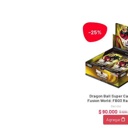
-25%
Dragon Ball Super C
Fusion World: FB03 Ra
Booster Displ
Bandai
$ 90.000
$ 120
Agregar