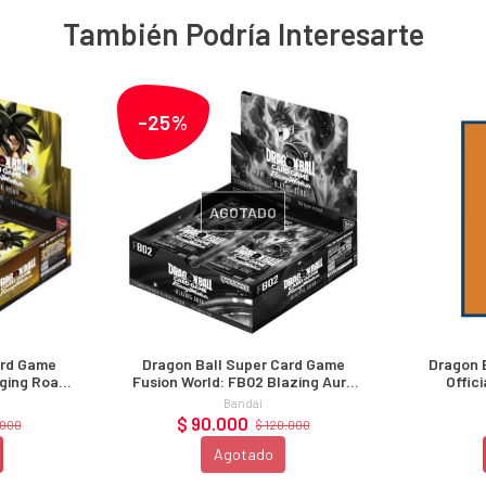
También Podría Interesarte
-25%
AGOTADO
ard Game
Dragon Ball Super Card Game
Dragon 
ging Roar
Fusion World: FB02 Blazing Aura
Offic
ay
Booster Display
Bandai
$ 90.000
.000
$ 120.000
Agotado