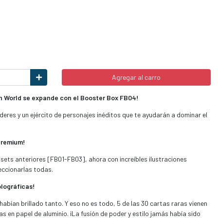
Agregar al carro
on World se expande con el Booster Box FB04!
deres y un ejército de personajes inéditos que te ayudarán a dominar el
Premium!
 sets anteriores [FB01-FB03], ahora con increíbles ilustraciones
eccionarlas todas.
olográficas!
abían brillado tanto. Y eso no es todo, 5 de las 30 cartas raras vienen
 en papel de aluminio. ¡La fusión de poder y estilo jamás había sido