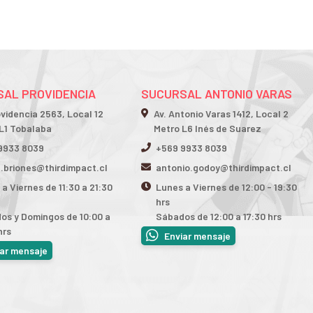
AL PROVIDENCIA
SUCURSAL ANTONIO VARAS
ovidencia 2563, Local 12
Av. Antonio Varas 1412, Local 2
L1 Tobalaba
Metro L6 Inés de Suarez
9933 8039
+569 9933 8039
n.briones@thirdimpact.cl
antonio.godoy@thirdimpact.cl
a Viernes de 11:30 a 21:30
Lunes a Viernes de 12:00 - 19:30
hrs
os y Domingos de 10:00 a
Sábados de 12:00 a 17:30 hrs
hrs
Enviar mensaje
iar mensaje