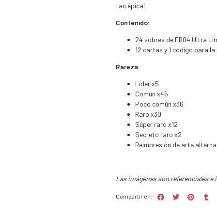
tan épica!
Contenido:
24 sobres de FB04 Ultra Li
12 cartas y 1 código para la
Rareza:
Líder x5
Común x45
Poco común x36
Raro x30
Súper raro x12
Secreto raro x2
Reimpresión de arte alterna
Las imágenes son referenciales e 
Compartir en: