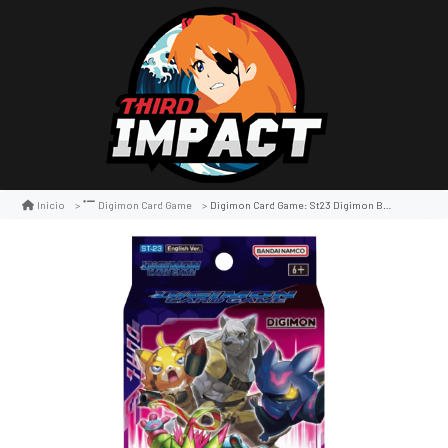
Digimon Card Game: St23 Digimon Beatbreak Starter Deck
Inicio
Digimon Card Game