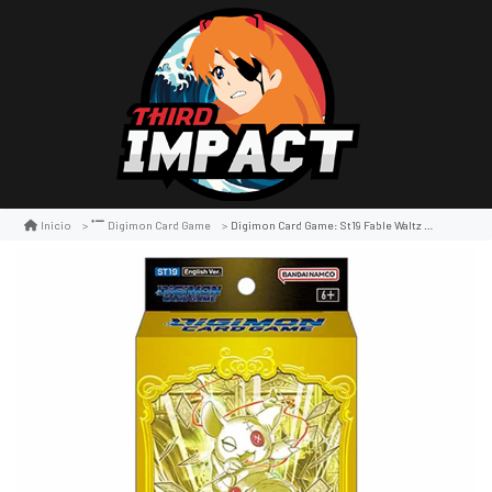
Digimon Card Game: St19 Fable Waltz Starter
Inicio
Digimon Card Game