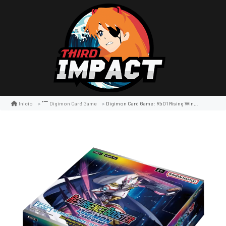
Digimon Card Game: Rb01 Rising Wind Booster Display
Inicio
Digimon Card Game