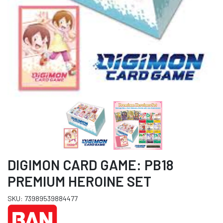
DIGIMON CARD GAME: PB18
PREMIUM HEROINE SET
SKU: 73989539884477