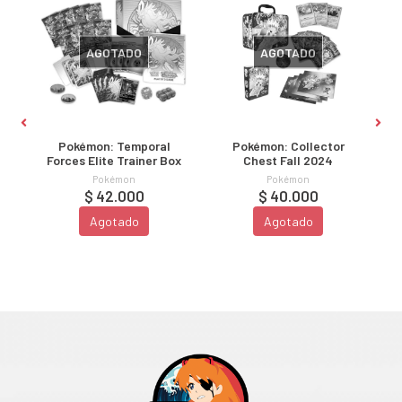
AGOTADO
AGOTADO
Pokémon: Temporal
Pokémon: Collector
s
Forces Elite Trainer Box
Chest Fall 2024
Pokémon
Pokémon
$ 42.000
$ 40.000
Agotado
Agotado