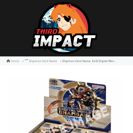
Digimon Card Game: Ex12 Digital World Shambala Booster Display
Inicio
Digimon Card Game