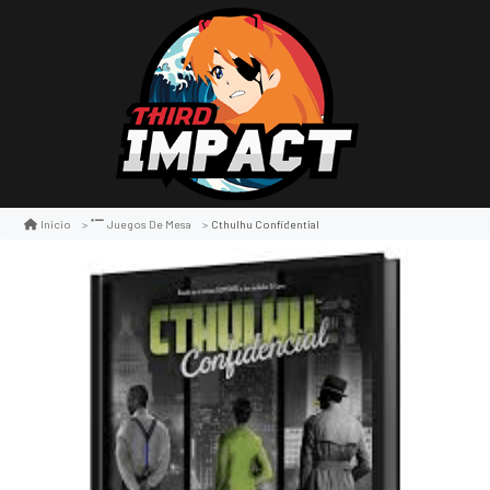
Cthulhu Confidential
Inicio
Juegos De Mesa