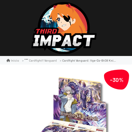
Cardfight Vanguard: Vge-Dz-Bt08 Knights Of Rebirth Booster Display
Inicio
Cardfight!! Vanguard
-30%