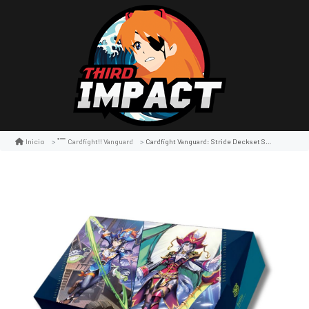
Cardfight Vanguard: Stride Deckset Special Series Premium
Inicio
Cardfight!! Vanguard