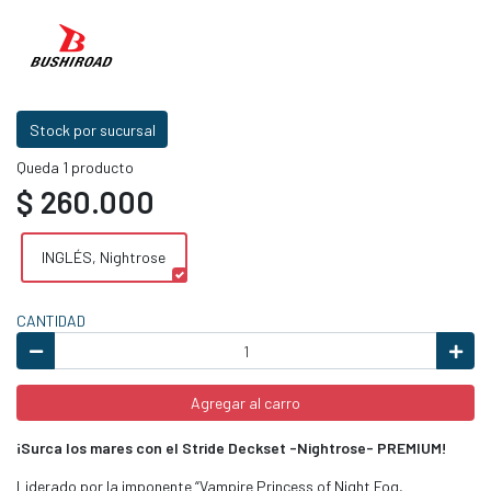
Stock por sucursal
Queda 1 producto
$ 260.000
INGLÉS, Nightrose
CANTIDAD
Agregar al carro
¡Surca los mares con el Stride Deckset -Nightrose- PREMIUM!
Liderado por la imponente “Vampire Princess of Night Fog,