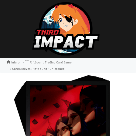
Inicio
Riftbound Trading Card Game
Card Sleeves: Riftbound - Unleashed