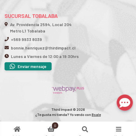
SUCURSAL TOBALABA
Av. Providencia 2594, Local 204
Metro L1 Tobalaba
+569 9933 8039
bonnie.henriquez@thirdimpact.cl
Lunes a Viernes de 12:00 a 19:30hrs
Enviar mensaje
Third Impact © 2026
¿Te gusta mi tienda? Yo vendo con
Bsale
0