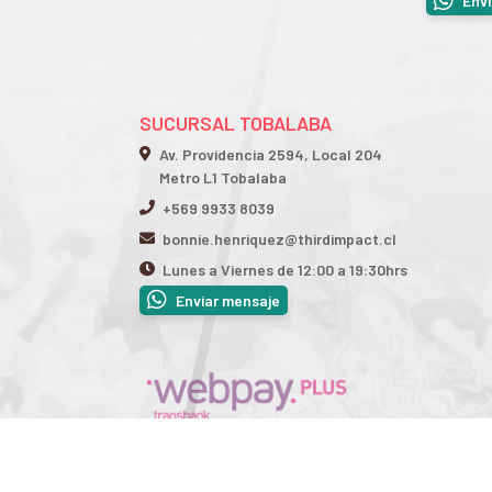
Env
SUCURSAL TOBALABA
Av. Providencia 2594, Local 204
Metro L1 Tobalaba
+569 9933 8039
bonnie.henriquez@thirdimpact.cl
Lunes a Viernes de 12:00 a 19:30hrs
Enviar mensaje
Third Impact © 2026
¿Te gusta mi tienda? Yo vendo con
Bsale