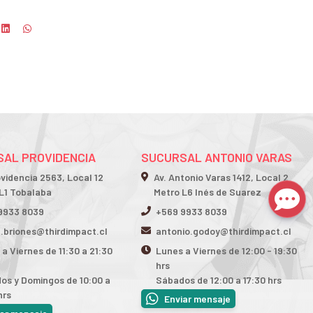
AL PROVIDENCIA
SUCURSAL ANTONIO VARAS
ovidencia 2563, Local 12
Av. Antonio Varas 1412, Local 2
L1 Tobalaba
Metro L6 Inés de Suarez
9933 8039
+569 9933 8039
n.briones@thirdimpact.cl
antonio.godoy@thirdimpact.cl
a Viernes de 11:30 a 21:30
Lunes a Viernes de 12:00 - 19:30
hrs
os y Domingos de 10:00 a
Sábados de 12:00 a 17:30 hrs
hrs
Enviar mensaje