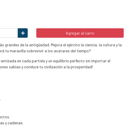
Agregar al carro
s grandes de la antigüedad. Mejora el ejército la ciencia, la cultura y la
ará tu maravilla sobrevivir a los avatares del tiempo?
antizada en cada partida y un equilibrio perfecto sin importar el
nes sabias y conduce tu civilización a la prosperidad!
.
ectos.
tas y cadenas.